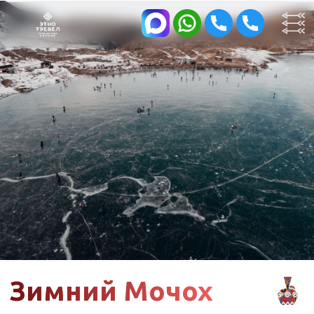
Зимний Мочох